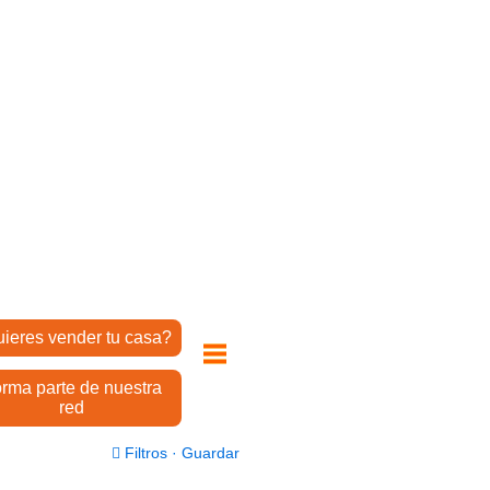
ieres vender tu casa?
rma parte de nuestra
red
Filtros
·
Guardar