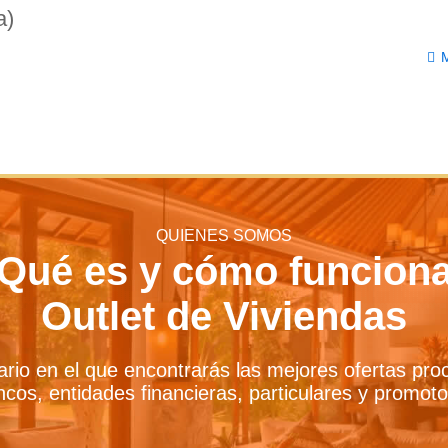
a)
QUIENES SOMOS
Qué es y cómo funcion
Outlet de Viviendas
iario en el que encontrarás las mejores ofertas pr
cos, entidades financieras, particulares y promot