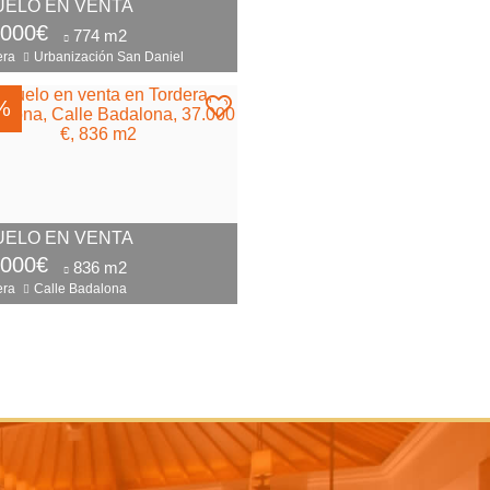
UELO EN VENTA
.000€
774 m2
era
Urbanización San Daniel
%
UELO EN VENTA
.000€
836 m2
era
Calle Badalona