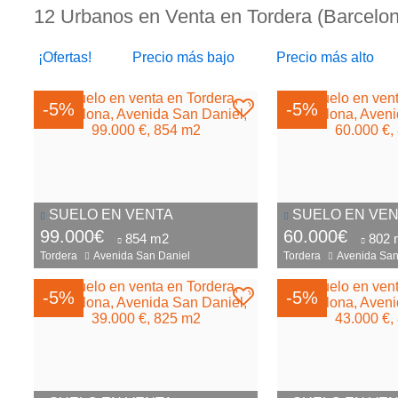
12 Urbanos en Venta en Tordera (Barcelo
¡Ofertas!
Precio más bajo
Precio más alto
-5%
-5%
SUELO EN VENTA
SUELO EN VE
99.000€
60.000€
854 m2
802 
Tordera
Avenida San Daniel
Tordera
Avenida San
-5%
-5%