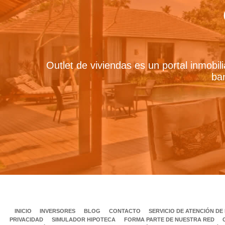
Outlet de viviendas es un portal inmobil
ban
INICIO
INVERSORES
BLOG
CONTACTO
SERVICIO DE ATENCIÓN D
PRIVACIDAD
SIMULADOR HIPOTECA
FORMA PARTE DE NUESTRA RED