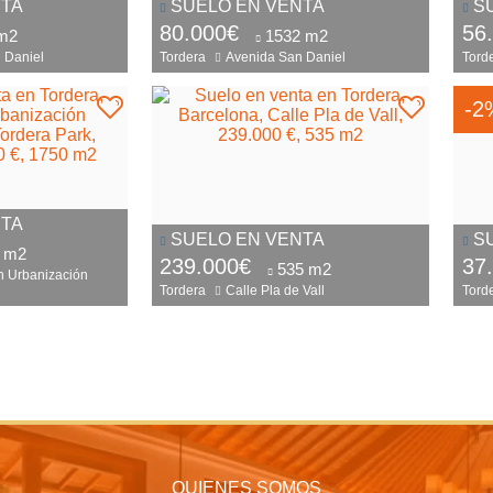
NTA
SUELO EN VENTA
S
80.000€
56
m2
1532 m2
 Daniel
Tordera
Avenida San Daniel
Tord
-2
NTA
SUELO EN VENTA
S
 m2
239.000€
37
535 m2
n Urbanización
Tordera
Calle Pla de Vall
Tord
QUIENES SOMOS