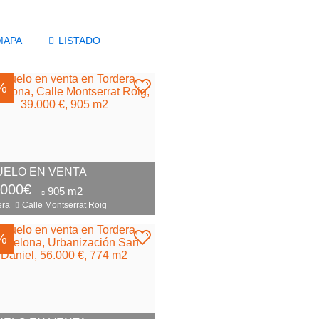
%
UELO EN VENTA
.000€
905 m2
era
Calle Montserrat Roig
%