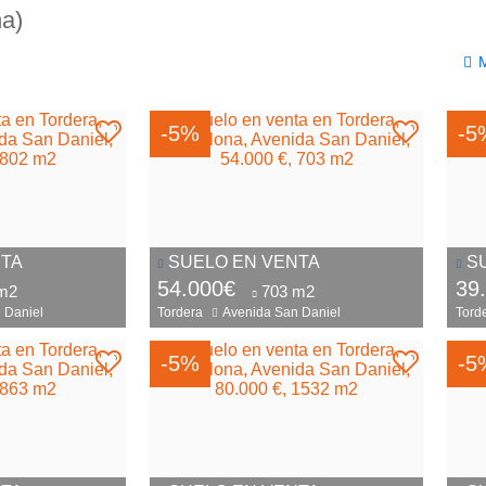
na)
-5%
-5
NTA
SUELO EN VENTA
S
54.000€
39
m2
703 m2
 Daniel
Tordera
Avenida San Daniel
Tord
-5%
-5