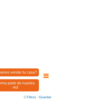
ieres vender tu casa?
rma parte de nuestra
red
Filtros
·
Guardar