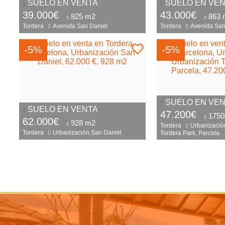
SUELO EN VENTA
SUELO EN VE
39.000€
43.000€
825 m2
863 
Tordera
Avenida San Daniel
Tordera
Avenida San
-5%
-5%
SUELO EN VE
SUELO EN VENTA
47.200€
1750
62.000€
928 m2
Tordera
Urbanizació
Tordera
Urbanización San Daniel
Tordera Park, Parcela