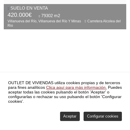
SUELO EN VENTA
420.000€
79302 m2
Villanueva del Río, Villanueva del Río Y Minas
Carretera Alcolea del
Rio
INICIO
INVERSORES
BLOG
CONTACTO
SERVICIO DE
OUTLET DE VIVIENDAS utiliza cookies propias y de terceros
ATENCIÓN DE RECLAMACIONES
POLÍTICA DE PRIVACIDAD
para fines analíticos
Clica aquí para más información.
Puedes
SIMULADOR HIPOTECA
FORMA PARTE DE NUESTRA RED
aceptar todas las cookies pulsando el botón 'Aceptar' o
COMISIONES
POLÍTICA DE VENTAS Y MÉTODOS DE PAGO
configurarlas o rechazar su uso pulsando el botón 'Configurar
COMISIONES
ÚLTIMAS NOTICIAS
POLÍTICA DE COOKIES
cookies'.
CONFIGURAR COOKIES
ÁREA PRIVADA
Aceptar
Configurar cookies