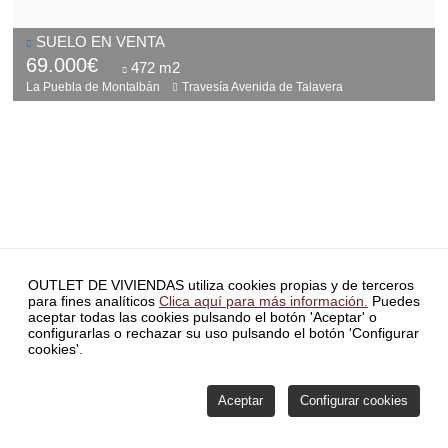
SUELO EN VENTA
69.000€
472 m2
La Puebla de Montalbán
Travesía Avenida de Talavera
INICIO
INVERSORES
BLOG
CONTACTO
SERVICIO DE
OUTLET DE VIVIENDAS utiliza cookies propias y de terceros
ATENCIÓN DE RECLAMACIONES
POLÍTICA DE PRIVACIDAD
para fines analíticos
Clica aquí para más información.
Puedes
SIMULADOR HIPOTECA
FORMA PARTE DE NUESTRA RED
aceptar todas las cookies pulsando el botón 'Aceptar' o
COMISIONES
POLÍTICA DE VENTAS Y MÉTODOS DE PAGO
configurarlas o rechazar su uso pulsando el botón 'Configurar
COMISIONES
ÚLTIMAS NOTICIAS
POLÍTICA DE COOKIES
cookies'.
CONFIGURAR COOKIES
ÁREA PRIVADA
Aceptar
Configurar cookies