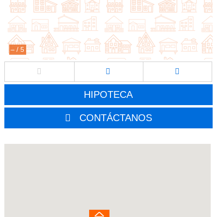
–
/
5
HIPOTECA
CONTÁCTANOS