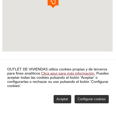
INICIO
INVERSORES
BLOG
CONTACTO
SERVICIO DE
OUTLET DE VIVIENDAS utiliza cookies propias y de terceros
ATENCIÓN DE RECLAMACIONES
POLÍTICA DE PRIVACIDAD
para fines analíticos
Clica aquí para más información.
Puedes
SIMULADOR HIPOTECA
FORMA PARTE DE NUESTRA RED
aceptar todas las cookies pulsando el botón 'Aceptar' o
COMISIONES
POLÍTICA DE VENTAS Y MÉTODOS DE PAGO
configurarlas o rechazar su uso pulsando el botón 'Configurar
COMISIONES
ÚLTIMAS NOTICIAS
POLÍTICA DE COOKIES
cookies'.
CONFIGURAR COOKIES
ÁREA PRIVADA
Aceptar
Configurar cookies