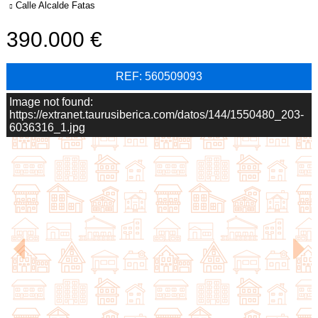
Calle Alcalde Fatas
390.000
REF: 560509093
Image not found:
https://extranet.taurusiberica.com/datos/144/1550480_203-
6036316_1.jpg