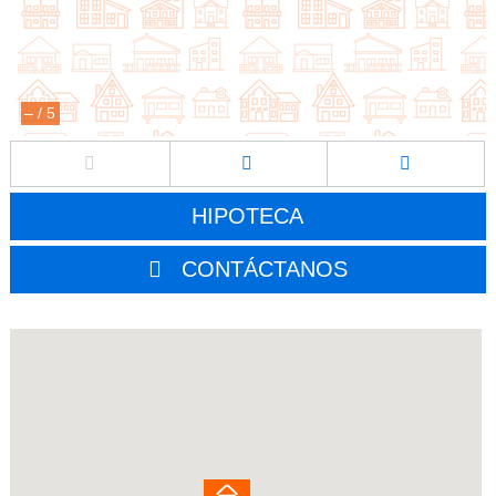
–
/
5
HIPOTECA
CONTÁCTANOS