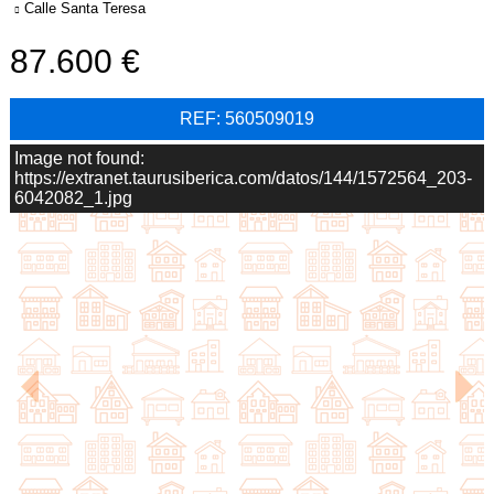
Calle Santa Teresa
87.600
REF: 560509019
Image not found:
https://extranet.taurusiberica.com/datos/144/1572564_203-
6042082_1.jpg