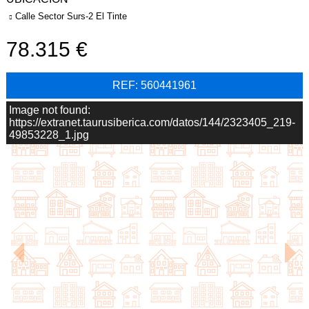
Calle Sector Surs-2 El Tinte
78.315
REF: 560441961
Image not found:
https://extranet.taurusiberica.com/datos/144/2323405_219-
49853228_1.jpg