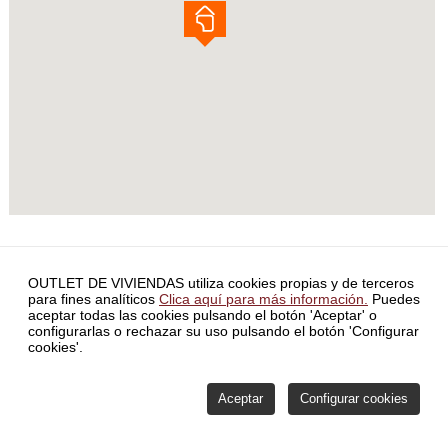
INICIO
INVERSORES
BLOG
CONTACTO
SERVICIO DE
OUTLET DE VIVIENDAS utiliza cookies propias y de terceros
ATENCIÓN DE RECLAMACIONES
POLÍTICA DE PRIVACIDAD
para fines analíticos
Clica aquí para más información.
Puedes
SIMULADOR HIPOTECA
FORMA PARTE DE NUESTRA RED
aceptar todas las cookies pulsando el botón 'Aceptar' o
COMISIONES
POLÍTICA DE VENTAS Y MÉTODOS DE PAGO
configurarlas o rechazar su uso pulsando el botón 'Configurar
COMISIONES
ÚLTIMAS NOTICIAS
POLÍTICA DE COOKIES
cookies'.
CONFIGURAR COOKIES
ÁREA PRIVADA
Aceptar
Configurar cookies